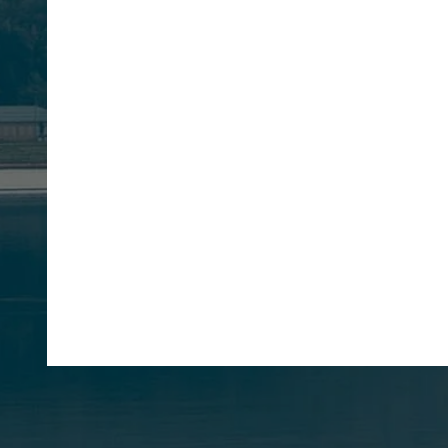
ひとの悲しみに
煙草は私の旅び
夜になれば星あらはれ
Lumiere
Elemental Fin
The Sea & the
When We Fail
Healing Is A M
田辺利宏
く澄んだ青空をながめ
ウィリアム・ブレイク
尾形亀之助
なれば星消え去りて 
Rhythm
雲がない。
Emily Sage
Tara Jane O’Neil
Grouper
Julianna Barwick
長塚節
『きけ わだつみのこえ - 日本戦
Iron & Wine
宮本 百合子
『無垢と経験のうた』より
『色ガラスの街』より
穏やかな光を灯す歌
白昼夢のような歌声に包まれて
朝靄に包まれるような美しさを
奇跡のような癒しを紡ぐ歌声
『長塚節歌集』より
懐かしい友と巡り会うように
『秋風』より