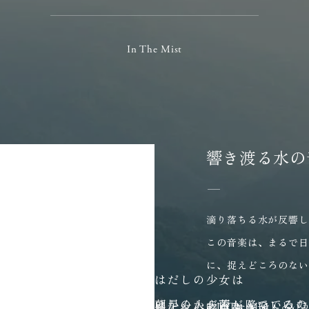
In The Mist
Sense
全2話
全3話
響き渡る水の
滴り落ちる水が反響
この音楽は、まるで
に、捉えどころのな
はだしの少女は
ら見える、高あ
ほかの人が苦しんでいるの
朝早くから雨が降つてゐた
「In The Mist