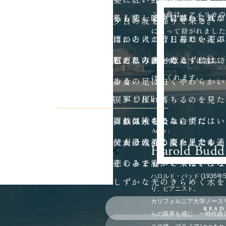
とである
髪に紅い野薔薇を挿し
て 晝（ひる）に
ding
iracle
この曲は、アメリカ
ると、変なほど
私も悲しまずにはいられな
そして 暗い日暮れに風が
夕日の坂を降りて来る。
月日うつり行く
によって紡がれまし
ほかの人が苦しんでいるの
雨にとけこむ日暮れを泥ぶ
慰める方法を考えずにはい
私と私の妻がゐる 私は二
石だたみの上に
没学生の手記』より
ささやくように揺ら
けてくれます。
ゐる
少女の足は白くやわらかい
ANOTHER WORLD
涙がこぼれ落ちるのを見た
同じ気持ちにならずにはい
これは人のゐない街だ
夕餉の水を汲みに
Artist
父が子の泣く姿を見たら、
一人の人もゐない、犬も通
彼女は城外の流れまでゆく
Harold Budd
悲しみで胸がいっぱいにな
そのままもつて来たやうな
ハロルド・バッド (1936年
しずかな光のきらめく水を
街路樹も緑色ではなく
り、ピアニスト。
カリフォルニア大学ノース
子どもが幼い恐怖にうめき
彼女はしばらく地平線の入
敷石も古るぼけて霧のやう
read
read
らの限界を感じ、一時作曲
母親は黙ってそれを聞いて