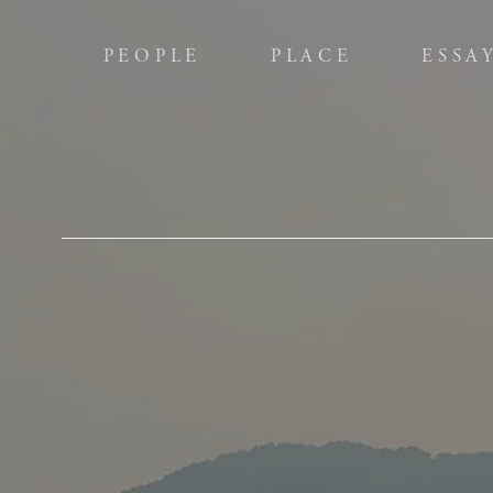
PEOPLE
PLACE
ESSA
PEOPLE
PLACE
ESSA
Editor's
Poetry
全2話
全4話
全2話
全4話