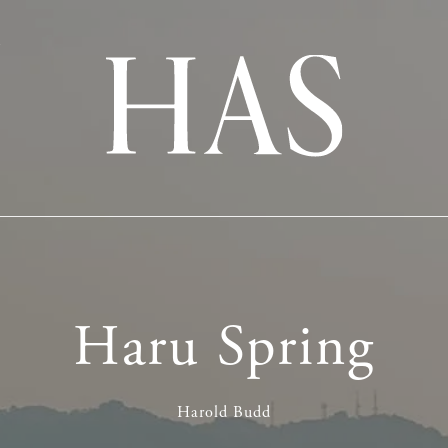
Y
Y
Haru Spring
Sense
Harold Budd
全2話
全3話