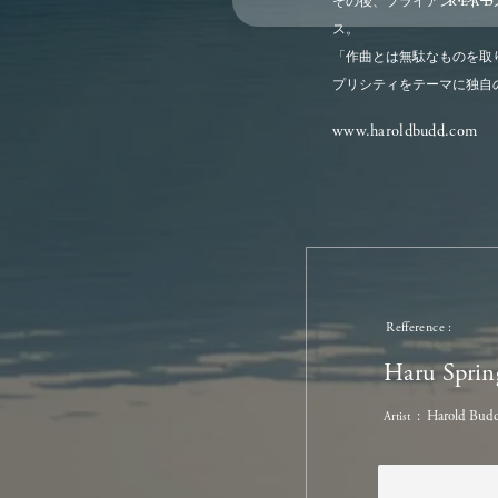
read
る
その後、ブライアン・イー
ス。
果てしもない緑の海の彼方
か。
どことなく顔のやうな街で
「作曲とは無駄なものを取
彼女の幸福が消えてゆくよ
プリシティをテーマに独自
いやいやそんなことはでき
www.haroldbudd.com
決してできるわけがない。
風も雨も陽も
おおきな赤い大陸の太陽は
ひよつとすると空もない平
今日も五月の美しさを彼女
まして私たちみなに微笑み
る街です
みそさざい
鷦鷯
の小さな悲しみを聞
何時頃から人が居なくなつ
揚柳の小枝に野鳩が鳴いて
小鳥たちの憂いや悩みを聞
何故居なくなつたのか
Refference
日が落ちても彼女はもう悲
子どもたち哀れな様子を聞
Haru Sprin
少しもわからない街です
Harold Bud
Artist
太陽は明日を約束してわか
巣のかたわらに座って
それは
少女はしっかりと足を踏ん