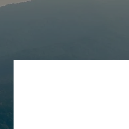
Editor's
Poetry
全2話
全4話
全2話
全4話
水汲み
茶っぽく青い樫の梢か