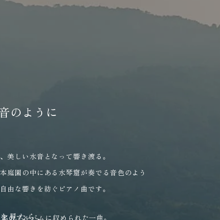
Sense
全2話
全4話
音のように
し、美しい水音となって響き渡る。
日本庭園の中にある水琴窟が奏でる音色のよう
い自由な響きを紡ぐピアノ曲です。
を見たら、
」という名のアルバムに収められた一曲。