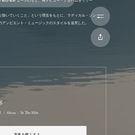
 more
ノのプロデュースのもと、再デビュー・アルバムをリリー
に
す
り除いていくこと」という理念をもとに、ラディカル・シン
うに思う。
のアンビエント・ミュージックのスタイルを追究した。
はしない。
らな腐れた花の匂ひのす
に教えた。
かけて下さる方が、
き
たのか
いる。
き
しまない。
いたら、
g
d
In The Mist
Album
れたからだ。
で夕ぐれに忙しい城内の
楽曲を購入する