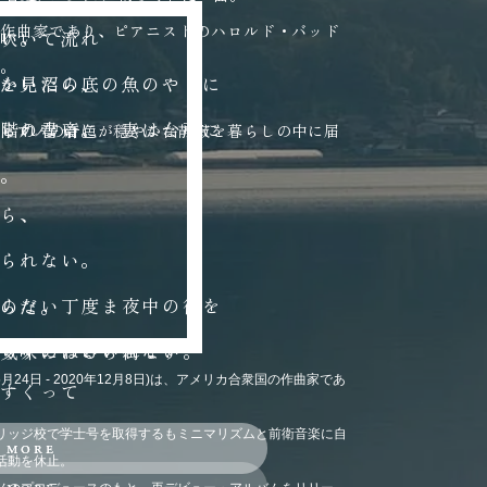
の作曲家であり、ピアニストのハロルド・バッド
い。
吹いて流れ
た。
を見たら、
かい沼の底の魚のやうに
られない。
階の書斎に 妻は台所に
ぐピアノの音色が穏やかな静寂を暮らしの中に届
。
ら、
られない。
らない丁度ま夜中の街を
のだ。
らずにはいられない。
気味のわるい街です
5月24日 - 2020年12月8日)は、アメリカ合衆国の作曲家であ
すくって
リッジ校で学士号を取得するもミニマリズムと前衛音楽に自
苦しんているのに、
日に見入る。
なものにさへぎられてゐ
 more
 more
活動を休止。
いることができるだろう