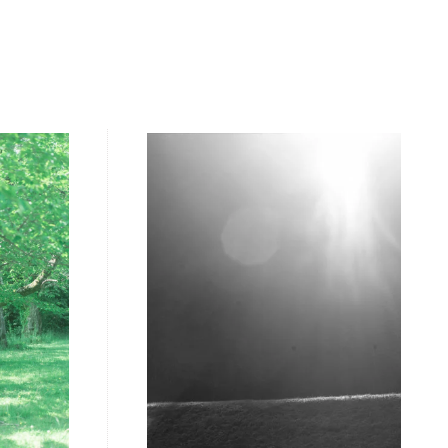
Sense
全2話
全4話