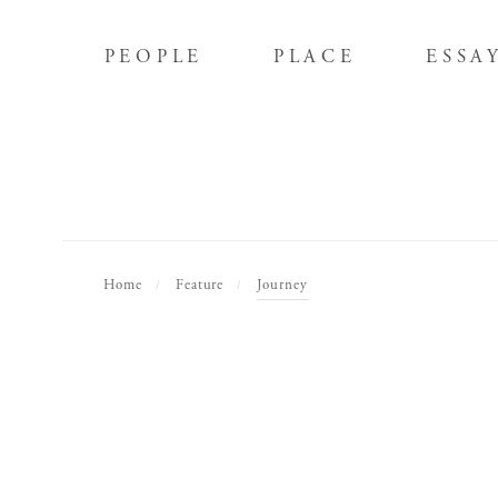
PEOPLE
PLACE
ESSA
PEOPLE
PLACE
ESSA
Home
Feature
Journey
/
/
Editor's
Poetry
全2話
全4話
全2話
全4話