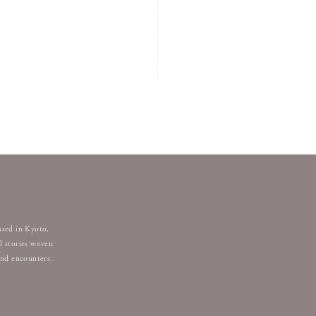
ased in Kyoto,
l stories woven
and encounters.