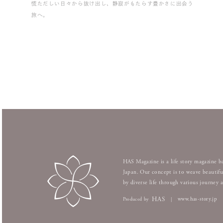
慌ただしい日々から抜け出し、静寂がもたらす豊かさに出会う
旅へ。
HAS Magazine is a life story magazine b
Japan. Our concept is to weave beautifu
by diverse life through various journey 
HAS
www.has-story.jp
Produced by
|