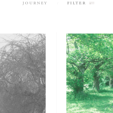
journey
filter
journey
filter
Sense
全2話
全3話