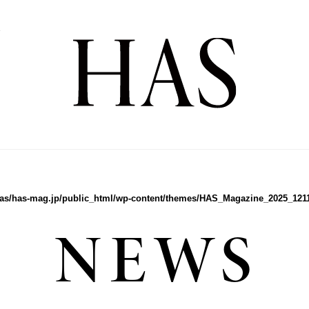
Y
Y
as/has-mag.jp/public_html/wp-content/themes/HAS_Magazine_2025_1211/
NEWS
Sense
全2話
全3話