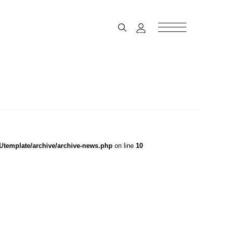
template/archive/archive-news.php
on line
10
Sense
全2話
全4話