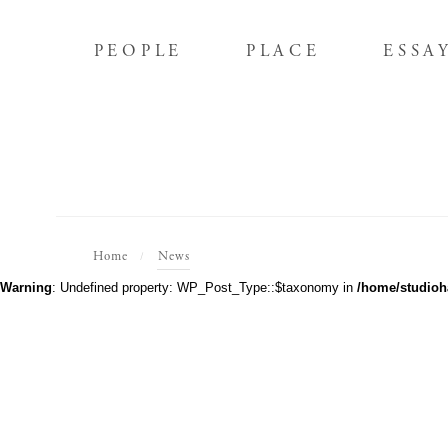
PEOPLE
PLACE
ESSA
PEOPLE
PLACE
ESSA
Home
News
/
Warning
: Undefined property: WP_Post_Type::$taxonomy in
/home/studioh
Editor's
Poetry
全2話
全4話
全2話
全4話