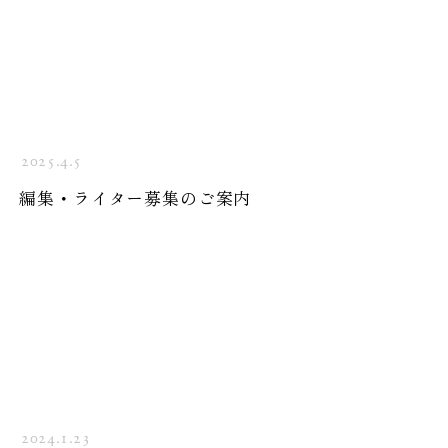
2025.4.5
Sense
編集・ライター募集のご案内
全2話
全4話
2024.1.23