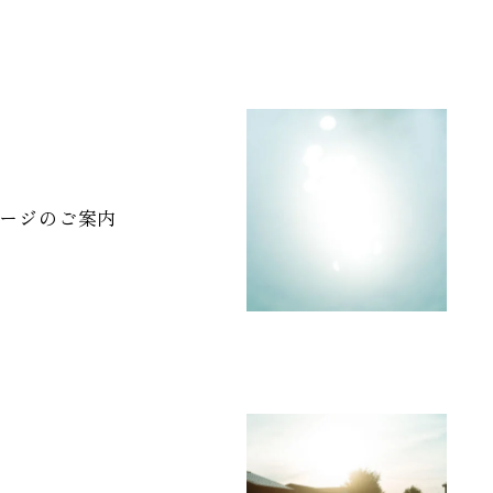
Sense
ージのご案内
全2話
全3話