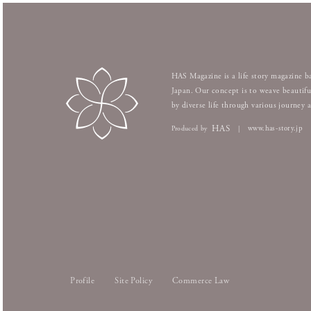
HAS Magazine is a life story magazine b
Japan. Our concept is to weave beautifu
by diverse life through various journey 
HAS
www.has-story.jp
Produced by
|
Profile
Site Policy
Commerce Law