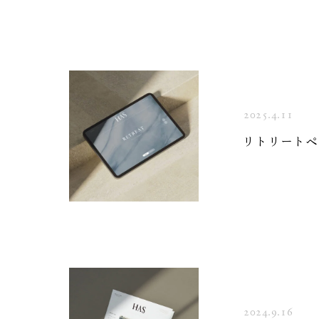
2025.4.11
Editor's
Poetry
リトリートペ
全2話
全4話
全2話
全4話
2024.9.16