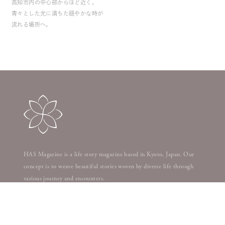
高知市内の中心部からほど近く。
青々とした光に満ちた穏やかな時が
流れる場所へ。
HAS Magazine is a life story magazine based in Kyoto, Japan. Our
concept is to weave beautiful stories woven by diverse life through
various journey and encounters.
HAS
Produced by
www.has-story.jp
|