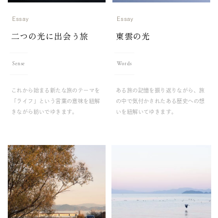
Essay
Essay
二つの光に出会う旅
東雲の光
Sense
Words
これから始まる新たな旅のテーマを
ある旅の記憶を振り返りながら、旅
「ライフ」という言葉の意味を紐解
の中で気付かされたある歴史への想
きながら紡いでゆきます。
いを紐解いてゆきます。