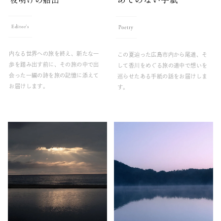
あてのない手紙
夜明けの船出
Editor's
Poetry
内なる世界への旅を終え、新たな一
この夏辿った広島市内から尾道、そ
歩を踏み出す前に、その旅の中で出
して香川をめぐる旅の道中で想いを
会った一編の詩を旅の記憶に添えて
巡らせたある手紙の話をお届けしま
お届けします。
す。