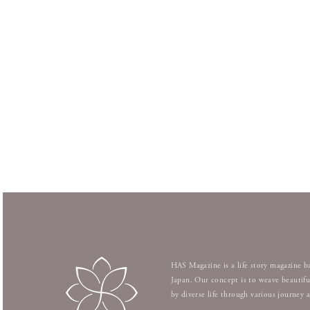
Editor's
Poetry
全2話
全4話
全2話
全4話
HAS Magazine is a life story magazine b
Japan. Our concept is to weave beautifu
by diverse life through various journey 