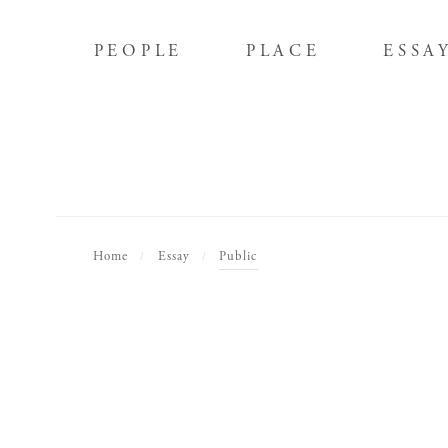
PEOPLE
PLACE
ESSA
PEOPLE
PLACE
ESSA
Home
Essay
Public
/
/
Editor's
Poetry
全2話
全4話
全2話
全4話