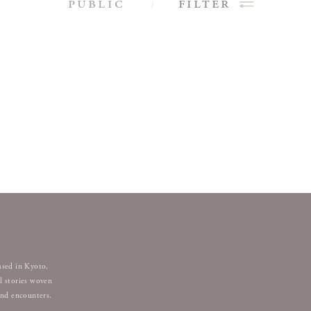
public
filter
public
filter
Sense
全2話
全3話
ased in Kyoto,
l stories woven
and encounters.