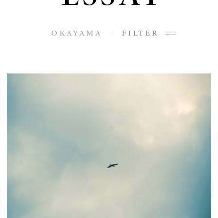
okayama
filter