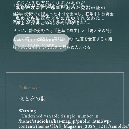
すつかり途方にくれてゐるのだ
1学年下には、丹下健三が在籍していた。
ほかの人が苦しんでいるのを見たら、
雨にとけこむ日暮れを泥ぶかい沼の底の
嘆息をもらすのは、
建築の分野でも際立った才能を発揮し、在学中に辰野金
慰める方法を考えずにはいられない。
魚のやうに
なんといふ瞑合（みょうごう）をわたし
吾賞を3回受賞するなど将来を嘱望された。
あまりにあまりにひろすぎる
私と私の妻がゐる 私は二階の書斎に
の心にもつてくるだろう。
さらに、詩の分野でも『萱草に寄す』と『曉と夕の詩』
涯
のない蒼空なので
涙がこぼれ落ちるのを見たら、
を立て続けに出版し、第1回中原中也賞を受賞するも結
妻は台所にゐる
read more
read more
read more
read more
核を患い24歳という若さで帰らぬ人となる。
同じ気持ちにならずにはいられない。
紫の角を持つた羊のむれ、
おう老子よ
父が子の泣く姿を見たら、
これは人のゐない街だ
跳ねよ、跳ねよ、
こんなときだ
悲しみで胸がいっぱいにならずにはいら
一人の人もゐない、犬も通らない丁度ま
夕月はめぐみをこぼす……
れない。
夜中の街をそのままもつて来たやうな気
わたし達すてられた魂のうへに。
にこにことして
Refference
味のわるい街です
ひよつこりとでてきませんか
暁と夕の詩
子どもが幼い恐怖にうめき苦しんている
街路樹も緑色ではなく
Warning
のに、
敷石も古るぼけて霧のやうなものにさへ
: Undefined variable $single_number in
/home/studiohas/has-mag.jp/public_html/wp-
母親は黙ってそれを聞いていることがで
ぎられてゐる
content/themes/HAS_Magazine_2025_1211/template/si