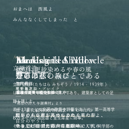
おまへは 西風よ
みんななくしてしまった と
Healing Is A Miracle
Motes and Shadow
The Isle
An Untitled Hill
haru
Artist
立原道造
片町に更紗染めるや春の風
雲
Julianna Barwick
Innesti
Valentin Silvestrov
Enji
Fennesz + Sakamoto
ひとの悲しみに
煙草は私の旅びとである
野の羊へ
与謝蕪村
山村暮鳥
立原 道造（たちはら みちぞう / 1914 - 1939年 ）
ウィリアム・ブレイク
尾形亀之助
大手拓次
奇跡のような癒しを紡ぐ歌声
朧げな揺らぎの美しさ
静謐な祈りを描くように
名もなき愛を紡ぐ歌
澄み渡る美しい時を纏うように
は、東京都中央区出身の詩人であり、建築家としての足
跡も残した。
『郷愁の詩人 与謝蕪村』より
若干13歳にして自選の歌集や詩集をまとめ、第一高等学
雲もまた自分のやうだ
ANOTHER WORLD
ほかの人が苦しんでいるのを見たら、
朝早くから雨が降つてゐた
野をひそひそとあゆんでゆく羊の群よ、
校在学中から堀辰雄と室生犀星に師事。
自分のやうに
私も悲しまずにはいられない。
そして 暗い日暮れに風が吹いて流れ
やさしげに湖上の夕月を眺めて
その後、東京帝国大学工学部建築学科に入学。同学部の