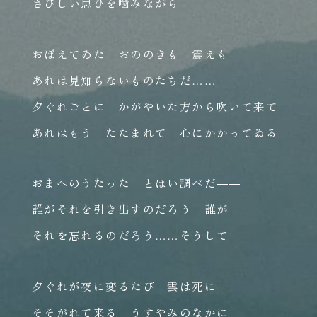
さびしい思ひを噛みながら
おぼえてゐた おののきも 震えも
あれは見知らないものたちだ……
夕ぐれごとに かがやいた方から吹いて来て
あれはもう たたまれて 心にかかってゐる
おまへのうたった とほい調べだ――
誰がそれを引き出すのだろう 誰が
それを忘れるのだろう……そうして
夕ぐれが夜に変るたび 雲は死に
そそがれて来る うすやみのなかに