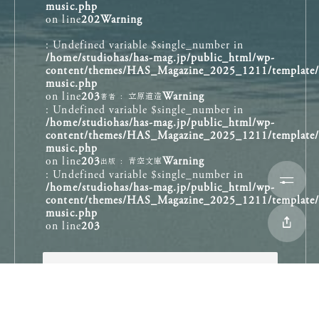
music.php
きるだろうか。
どことなく顔のやうな街です
on line
202
Warning
いやいやそんなことはできはしない。
: Undefined variable $single_number in
/home/studiohas/has-mag.jp/public_html/wp-
決してできるわけがない。
風も雨も陽も
content/themes/HAS_Magazine_2025_1211/template/si
music.php
ひよつとすると空もない平らな腐れた花
on line
203
Warning
立原道造
著者
: Undefined variable $single_number in
まして私たちみなに微笑みかけて下さる
の匂ひのする街です
/home/studiohas/has-mag.jp/public_html/wp-
content/themes/HAS_Magazine_2025_1211/template/si
方が、
何時頃から人が居なくなつたのか
music.php
on line
203
Warning
青空文庫
出版
鷦鷯
の小さな悲しみを聞き
何故居なくなつたのか
: Undefined variable $single_number in
/home/studiohas/has-mag.jp/public_html/wp-
小鳥たちの憂いや悩みを聞き
少しもわからない街です
content/themes/HAS_Magazine_2025_1211/template/si
music.php
子どもたち哀れな様子を聞いたら、
on line
203
それは
作品を購入する
巣のかたわらに座って
「こんにちは」とも言はずに私の前を通
彼らの胸に憐れみの心を注いだり、
つてゆく
Share the Article
Share the Article
Share the Article
Share the Article
Share the Article
Share the Article
Share the Article
Share the Article
Share the Article
Share the Article
Share the Article