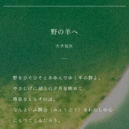
野の羊へ
大手拓次
野をひそひそとあゆんでゆく羊の群よ、
やさしげに湖上の夕月を眺めて
嘆息をもらすのは、
なんといふ瞑合（みょうごう）をわたしの心
にもつてくるだろう。