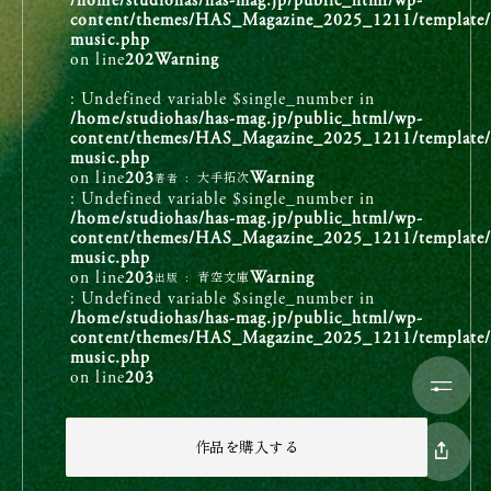
/home/studiohas/has-mag.jp/public_html/wp-
content/themes/HAS_Magazine_2025_1211/template/si
疲れた氷の火が静かにとけて
music.php
on line
202
Warning
秋の曇り日の天の下に
: Undefined variable $single_number in
春のやうなひかりを感じる。
/home/studiohas/has-mag.jp/public_html/wp-
content/themes/HAS_Magazine_2025_1211/template/si
やつと見つけたお母さんの乳房に
music.php
on line
203
Warning
大手拓次
著者
泣きじやくりながら、かじりつく赤ん坊
: Undefined variable $single_number in
/home/studiohas/has-mag.jp/public_html/wp-
に
content/themes/HAS_Magazine_2025_1211/template/si
music.php
私のこゝろは似てゐると思ふ。
on line
203
Warning
青空文庫
出版
: Undefined variable $single_number in
/home/studiohas/has-mag.jp/public_html/wp-
content/themes/HAS_Magazine_2025_1211/template/si
music.php
on line
203
作品を購入する