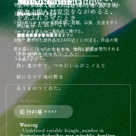
Pino
Motes and Shadow
Moon Smile
Haru Spring
An Untitled Hill
Kie
Will I Know
星々が輝く槍の雨を降らせ 涙で天
学文学学術院英文科に入学。この頃より詩の発表を始め
高あく澄んだ青空をながめると、
或る時の詩
Otto A Totland
Innesti
Jean-Philippe Collard-Neven
Harold Budd
Enji
Illuha
Sea Oleena
る。
をあふれさせたとき
1916年にライオン歯磨本舗に就職。以後、生涯をサラ
変なほど雲がない。
片山敏彦
リーマンと詩人の二重生活に捧げた。
ウィリアム・ブレイク
穏やかな春を想うピアノ
朧げな揺らぎの美しさ
悲しみの向こうに流れるピアノ
響き渡る水の音のように
名もなき愛を紡ぐ歌
水面の光をすくい上げるように
透明な光をすくうように
宮本 百合子
生涯に書かれた詩作品は2400近くにのぼる。作品の発
表を盛んに行っていたものの、生前に詩集が発刊される
ANOTHER WORLD
『無垢と経験のうた』より
心の嵐が今去つたところだ
ことはなかった。
『秋風』より
熱い嵐の中で、つめたい心がこゞえて
獣になつて魂の野を
走りまはつてゐた。
火に
烙
かれながら、一つの氷が
Refference
曇り日の天に向つて叫んだ。
read more
藍色の蟇
Warning
: Undefined variable $single_number in
心の嵐が今去つたところだ。