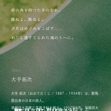
紫の角を持つた羊のむれ、
跳ねよ、跳ねよ、
夕月はめぐみをこぼす……
わたし達すてられた魂のうへに。
Artist
大手拓次
大手 拓次（おおてたくじ / 1887 - 1934年）は、群馬
県出身の日本の詩人。
早稲田大学第三高等予科を経て、1907年9月、早稲田大
茶っぽく青い樫の梢から見える、