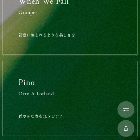
When We Fail
Grouper
朝靄に包まれるような美しさを
Pino
Otto A Totland
穏やかな春を想うピアノ