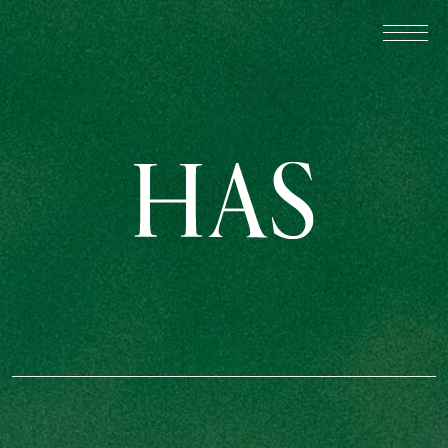
Warning
: Undefined property: WP_Post_Type::$taxonomy in
/home/studiohas/has-mag.jp/public_html/wp-
content/themes/HAS_Magazine_2025_1211/template/archive/arch