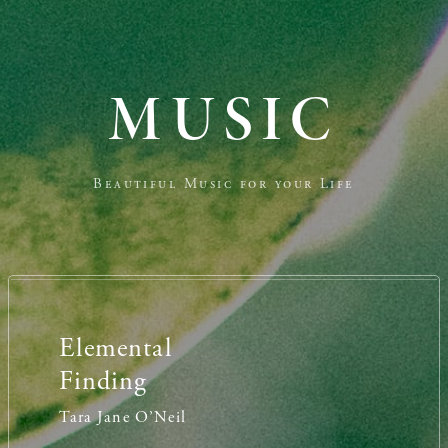
music.php
on line
62
MUSIC
Beautiful Music for your Life
Elemental
Finding
Tara Jane O’Neil